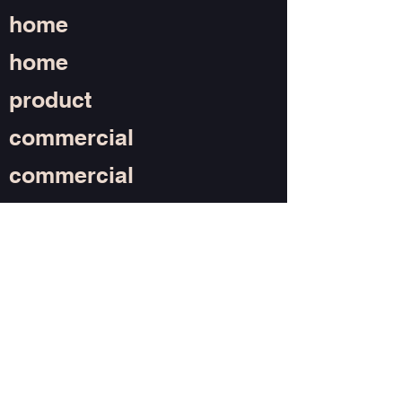
home
home
product
commercial
commercial
about
follow on
instagram
© 2021 leon fürtig
contact@leonfuertig.com
mentions
légales
protection des données