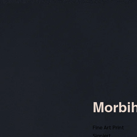
Morbi
Fine Art Print
Signiert