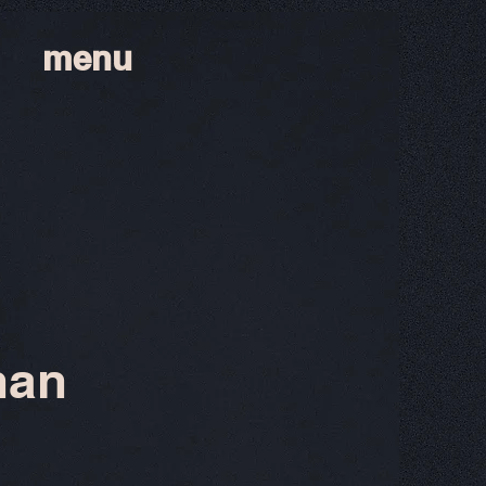
menu
han